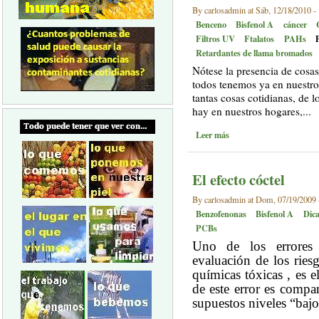
By carlosadmin at Sáb, 12/18/2010 -
Benceno
Bisfenol A
cáncer
Filtros UV
Ftalatos
PAHs
Retardantes de llama bromados
Nótese la presencia de cosas 
todos tenemos ya en nuestro
tantas cosas cotidianas, de l
hay en nuestros hogares,...
Leer más
El efecto cóctel
By carlosadmin at Dom, 07/19/2009 
Benzofenonas
Bisfenol A
Dic
PCBs
Uno de los errores 
evaluación de los riesg
químicas tóxicas , es 
de este error es compar
supuestos niveles “bajo