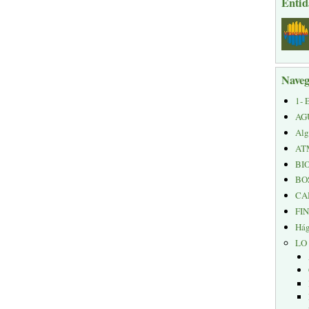
Entid
Naveg
1- 
AG
Alg
AT
BI
BO
CA
FI
Hág
LO