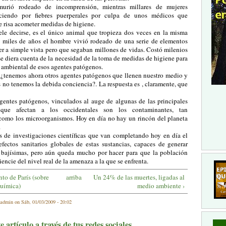
urió rodeado de incomprensión, mientras millares de mujeres
leciendo por fiebres puerperales por culpa de unos médicos que
 risa acometer medidas de higiene.
ele decirse, es el único animal que tropieza dos veces en la misma
e miles de años el hombre vivió rodeado de una serie de elementos
r a simple vista pero que segaban millones de vidas. Costó milenios
e diera cuenta de la necesidad de la toma de medidas de higiene para
a ambiental de esos agentes patógenos.
: ¿tenemos ahora otros agentes patógenos que llenen nuestro medio y
s no tenemos la debida conciencia?. La respuesta es , claramente, que
gentes patógenos, vinculados al auge de algunas de las principales
 que afectan a los occidentales son los contaminantes, tan
como los microorganismos. Hoy en día no hay un rincón del planeta
.
es de investigaciones científicas que van completando hoy en día el
efectos sanitarios globales de estas sustancias, capaces de generar
s bajísimas, pero aún queda mucho por hacer para que la población
encie del nivel real de la amenaza a la que se enfrenta.
to de París (sobre
arriba
Un 24% de las muertes, ligadas al
uímica)
medio ambiente ›
admin on Sáb, 01/03/2009 - 20:02
 artículo a través de tus redes sociales