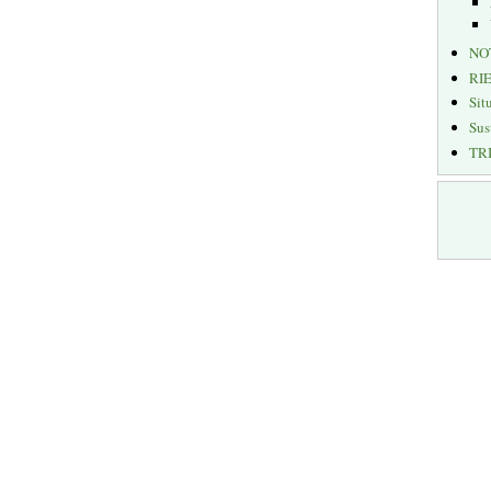
NO
RI
Sit
Sus
TR