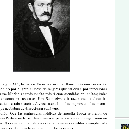
l siglo XIX, había en Viena un médico llamado Semmelweiss. Se
endido por el gran número de mujeres que fallecían por infecciones
parto. Morían además mucho más si eran atendidas en los hospitales
os nacían en sus casas. Para Semmelweis la razón estaba clara: las
dicos estaban sucias. A veces atendían a las mujeres con las mismas
que acababan de diseccionar cadáveres.
dió?. Que las eminencias médicas de aquella época se rieron de
ún Pasteur no había descubierto el papel de los microorganismos en
s. No se sabía que había una serie de seres invisibles a simple vista
 un notable impacto en la salud de las personas.