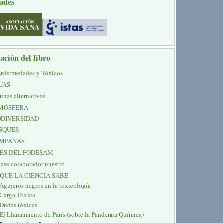
ades
ación del libro
Enfermedades y Tóxicos
UAS
unas alternativas
MÓSFERA
ODIVERSIDAD
SQUES
MPAÑAS
NES DEL FODESAM
ase colaborador nuestro
 QUE LA CIENCIA SABE
Agujeros negros en la toxicología
Carga Tóxica
Dudas tóxicas
El Llamamiento de París (sobre la Pandemia Química)