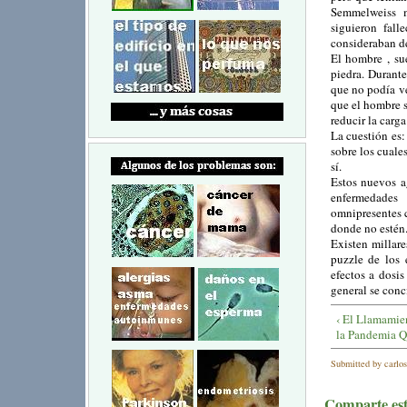
Semmelweiss m
siguieron fal
consideraban de
El hombre , su
piedra. Durant
que no podía ve
que el hombre s
reducir la carg
La cuestión es
sobre los cuale
sí.
Estos nuevos a
enfermedades
omnipresentes 
donde no estén
Existen millar
puzzle de los 
efectos a dosi
general se conci
‹ El Llamamien
la Pandemia Q
Submitted by carlos
Comparte este