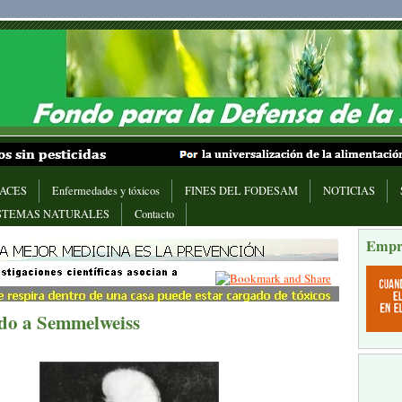
ACES
Enfermedades y tóxicos
FINES DEL FODESAM
NOTICIAS
STEMAS NATURALES
Contacto
Empr
do a Semmelweiss