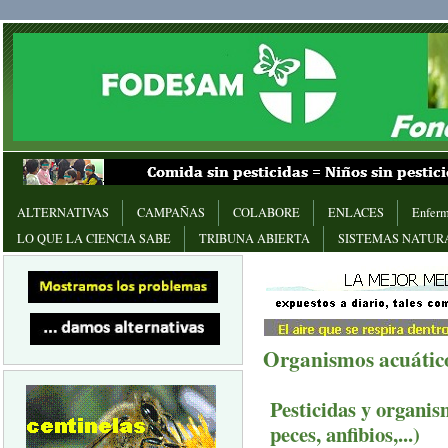
ALTERNATIVAS
CAMPAÑAS
COLABORE
ENLACES
Enferm
LO QUE LA CIENCIA SABE
TRIBUNA ABIERTA
SISTEMAS NATUR
Organismos acuátic
Pesticidas y organis
peces, anfibios,...)