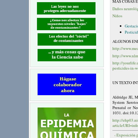
MÁS COSAS E
Daños neurológ
Niños
Gestaci
Pestici
ALGUNOS EN
http://www.med
http://www.nlm
http://yourlif
pesticides-in-
UN TEXTO I
Aldridge JE, M
System Seroto
Prenatal or Ne
1031. doi:10.
http://ehp03.ni
articleURI=i
‹ Exposición p