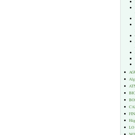
AG
Alg
AT
BI
BO
CA
FI
Hág
LO
NO