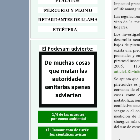
Impact of prena
of life among in
Las regulacione
vino de la ma
hogares.
Los investiga
desarrollo ne
bajos de piret
exista una pre
prenatales y en
piretroid insec
2005, 
articleURI=inf
Se apunta que 
piretroides es
correctas de e
cosas como e
metabolizació
conflictivo enc
sangre o el co
medición de l
sinérgica más 
del uso de estos