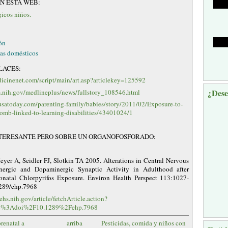
N ESTA WEB:
icos niños.
ón
das domésticos
LACES:
icinenet.com/script/main/art.asp?articlekey=125592
¿Dese
.nih.gov/medlineplus/news/fullstory_108546.html
e.usatoday.com/parenting-family/babies/story/2011/02/Exposure-to-
womb-linked-to-learning-disabilities/43401024/1
NTERESANTE PERO SOBRE UN ORGANOFOSFORADO:
eyer A, Seidler FJ, Slotkin TA 2005. Alterations in Central Nervous
nergic and Dopaminergic Synaptic Activity in Adulthood after
onatal Chlorpyrifos Exposure. Environ Health Perspect 113:1027-
1289/ehp.7968
ehs.nih.gov/article/fetchArticle.action?
nfo%3Adoi%2F10.1289%2Fehp.7968
renatal a
arriba
Pesticidas, comida y niños con