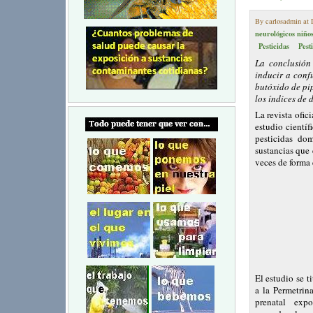
By carlosadmin at 
neurológicos niño
Pesticidas
Pest
La conclusión 
inducir a conf
butóxido de pip
los índices de 
La revista ofic
estudio cientí
pesticidas do
sustancias que 
veces de forma 
El estudio se t
a la Permetrin
prenatal exp