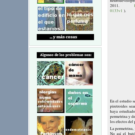
neurode
2011.
0133v1
).
En el estudio s
piretroides se
haya estudiado
permetrina y d
los efectos del
La permetrina, 
No así el but