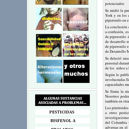
potenciador.
Se midió la pr
York y en los 
piperonilo en e
La conclusión d
a confusión, es
de piperonilo -
de desarrollo 
de piperonilo e
de Desarrollo 
Se detectó una 
personal durant
de los niños a l
Según lo public
involucradas ll
capacidades me
Se llama la at
Nosotros pode
también en otr
Los piretroides
a otros pesti
investigacione
del Columbia C
adversas en el 