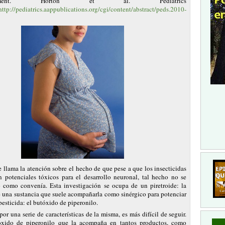
velopment. Horton et al. Pediatrics
http://pediatrics.aappublications.org/cgi/content/abstract/peds.2010-
e llama la atención sobre el hecho de que pese a que los insecticidas
an potenciales tóxicos para el desarrollo neuronal, tal hecho no se
 como convenía. Esta investigación se ocupa de un piretroide: la
e una sustancia que suele acompañarla como sinérgico para potenciar
 pesticida: el butóxido de piperonilo.
por una serie de características de la misma, es más difícil de seguir.
óxido de piperonilo que la acompaña en tantos productos, como