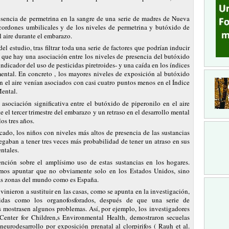
esencia de permetrina en la sangre de una serie de madres de Nueva
cordones umbilicales y de los niveles de permetrina y butóxido de
l aire durante el embarazo.
el estudio, tras filtrar toda una serie de factores que podrían inducir
 que hay una asociación entre los niveles de presencia del butóxido
indicador del uso de pesticidas piretroides- y una caída en los índices
mental. En concreto , los mayores niveles de exposición al butóxido
n el aire venían asociados con casi cuatro puntos menos en el Índice
Mental.
asociación significativa entre el butóxido de piperonilo en el aire
e el tercer trimestre del embarazo y un retraso en el desarrollo mental
os tres años.
ado, los niños con niveles más altos de presencia de las sustancias
egaban a tener tres veces más probabilidad de tener un atraso en sus
ntales.
ención sobre el amplísimo uso de estas sustancias en los hogares.
mos apuntar que no obviamente solo en los Estados Unidos, sino
as zonas del mundo como es España.
 vinieron a sustituir en las casas, como se apunta en la investigación,
cidas como los organofosforados, después de que una serie de
s mostrasen algunos problemas. Así, por ejemplo, los investigadores
enter for Children,s Environmental Health, demostraron secuelas
neurodesarrollo por exposición prenatal al clorpirifos ( Rauh et al.