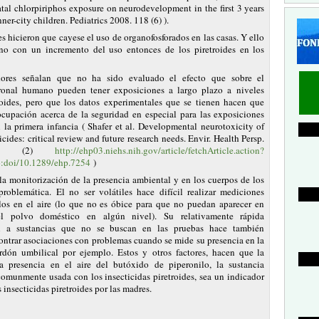
tal chlorpiriphos exposure on neurodevelopment in the first 3 years
ner-city children. Pediatrics 2008. 118 (6) ).
s hicieron que cayese el uso de organofosforados en las casas. Y ello
no con un incremento del uso entonces de los piretroides en los
dores señalan que no ha sido evaluado el efecto que sobre el
uronal humano pueden tener exposiciones a largo plazo a niveles
roides, pero que los datos experimentales que se tienen hacen que
ocupación acerca de la seguridad en especial para las exposiciones
 la primera infancia ( Shafer et al. Developmental neurotoxicity of
ticides: critical review and future research needs. Envir. Health Persp.
113 (2)
http://ehp03.niehs.nih.gov/article/fetchArticle.action?
o:doi/10.1289/ehp.7254
)
la monitorización de la presencia ambiental y en los cuerpos de los
 problemática. El no ser volátiles hace difícil realizar mediciones
llos en el aire (lo que no es óbice para que no puedan aparecer en
l polvo doméstico en algún nivel). Su relativamente rápida
n a sustancias que no se buscan en las pruebas hace también
ontrar asociaciones con problemas cuando se mide su presencia en la
rdón umbilical por ejemplo. Estos y otros factores, hacen que la
a presencia en el aire del butóxido de piperonilo, la sustancia
comunmente usada con los insecticidas piretroides, sea un indicador
 insecticidas piretroides por las madres.