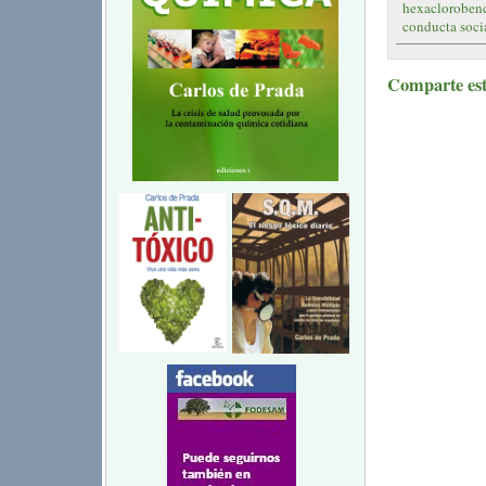
hexaclorobenc
conducta socia
Comparte este