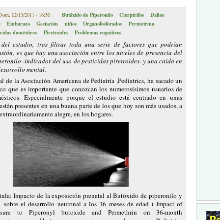
Butóxido de Piperonilo
Clorpirifos
Daños
Dom, 02/13/2011 - 16:50
s
Embarazo
Gestación
niños
Organofosforados
Permetrina
icidas domésticos
Piretroides
Problemas cognitivos
del estudio, tras filtrar toda una serie de factores que podrían
usión, es que hay una asociación entre los niveles de presencia del
eronilo -indicador del uso de pesticidas piretroides- y una caída en
desarrollo mental.
ial de la Asociación Americana de Pediatría ,Pediatrics, ha sacado un
fico que es importante que conozcan los numerosísimos usuarios de
mésticos. Especialmente porque el estudio está centrado en unas
están presentes en una buena parte de los que hoy son más usados, a
extraordinariamente alegre, en los hogares.
itula: Impacto de la exposición prenatal al Butóxido de piperonilo y
a sobre el desarrollo neuronal a los 36 meses de edad ( Impact of
osure to Piperonyl butoxide and Permethrin on 36-month