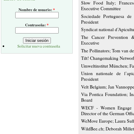
Slow Food Italy; France
Executive Committee
Nombre de usuario:
*
Sociedade Portuguesa de
President
Contraseña:
*
Syndicat national d’Apicultu
The Cancer Prevention &
Executive
Solicitar nueva contraseña
The Pollinators; Tom van d
Tilt! Changemaking Network
Umweltinstitut München; Fab
Union nationale de l’api
President
Velt Belgium; Jan Vannoppe
Via Pontica Foundation; I
Board
WECF - Women Engage f
Director of the German Offi
WeMove Europe; Laura Sulli
WildBee.ch; Deborah Millett