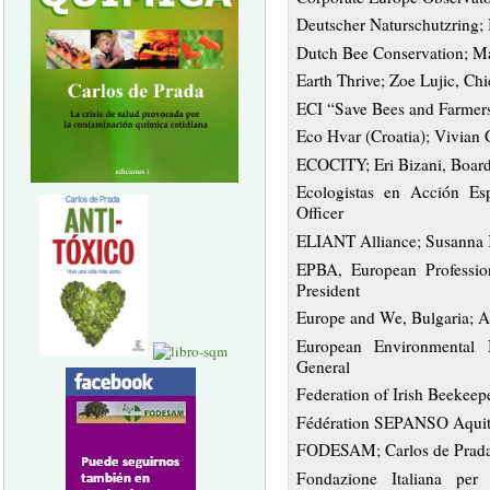
Deutscher Naturschutzring; 
Dutch Bee Conservation; M
Earth Thrive; Zoe Lujic, Chi
ECI “Save Bees and Farmers
Eco Hvar (Croatia); Vivian 
ECOCITY; Eri Bizani, Board
Ecologistas en Acción Es
Officer
ELIANT Alliance; Susanna 
EPBA, European Profession
President
Europe and We, Bulgaria; A
European Environmental 
General
Federation of Irish Beekeep
Fédération SEPANSO Aquitai
FODESAM; Carlos de Prada,
Fondazione Italiana per