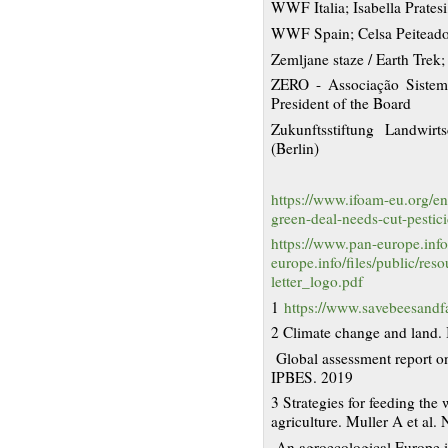
WWF Italia; Isabella Pratesi
WWF Spain; Celsa Peiteado
Zemljane staze / Earth Trek; 
ZERO - Associação Sistema 
President of the Board
Zukunftsstiftung Landwirt
(Berlin)
https://www.ifoam-eu.org/en
green-deal-needs-cut-pestic
https://www.pan-europe.info/
europe.info/files/public/reso
letter_logo.pdf
1
https://www.savebeesandf
2 Climate change and land. 
Global assessment report on
IPBES. 2019
3 Strategies for feeding the
agriculture. Muller A et al
An agroecological Europe in