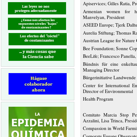
Apiservices; Gilles Ratia, Pr
Armenian women for he
Manvelyan, President
ASEED Europe; Tjerk Dalhu
Aurelia Stiftung; Thomas 
Austrian League for Nature
Bee Foundation; Sonne Copi
BeeLife; Francesco Panella,
Bündnis für eine enkeltau
Managing Director
Bürgerinitiative Landwende 
Center for International 
Director of Environmental
Health Program
Comitato Marcia Stop Pes
Azzalini, Lisa Trinca, Presid
Compassion in World Farmin
Corporate Europe Observato