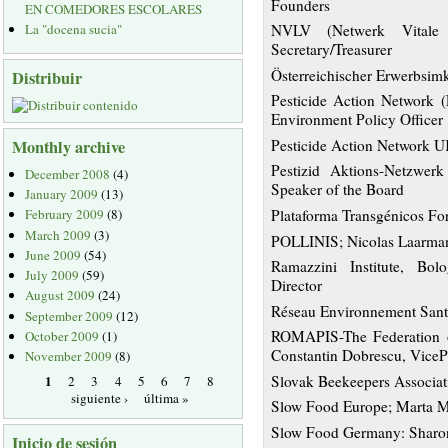
Founders
EN COMEDORES ESCOLARES
La "docena sucia"
NVLV (Netwerk Vitale
Secretary/Treasurer
Österreichischer Erwerbsimk
Distribuir
Pesticide Action Network 
Environment Policy Officer
Monthly archive
Pesticide Action Network U
Pestizid Aktions-Netzwer
December 2008
(4)
Speaker of the Board
January 2009
(13)
Plataforma Transgénicos Fo
February 2009
(8)
March 2009
(3)
POLLINIS; Nicolas Laarman
June 2009
(54)
Ramazzini Institute, Bolo
July 2009
(59)
Director
August 2009
(24)
Réseau Environnement Santé
September 2009
(12)
ROMAPIS-The Federation o
October 2009
(1)
Constantin Dobrescu, ViceP
November 2009
(8)
1
Slovak Beekeepers Associati
2
3
4
5
6
7
8
siguiente ›
última »
Slow Food Europe; Marta M
Slow Food Germany: Sharon
Inicio de sesión