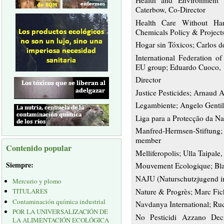
Health and Environment J
Caterbow, Co-Director
Health Care Without Ha
Chemicals Policy & Projects
Hogar sin Tóxicos; Carlos de
International Federation 
EU group; Eduardo Cuoco,
Director
Justice Pesticides; Arnaud 
Legambiente; Angelo Gentili
Liga para a Protecção da N
Manfred-Hermsen-Stiftun
member
Contenido popular
Melliferopolis; Ulla Taipale
Siempre:
Mouvement Ecologique; Bla
NAJU (Naturschutzjugend i
Mercurio y plomo
Nature & Progrès; Marc Fich
TITULARES
Contaminación química industrial
Navdanya International; Ruc
POR LA UNIVERSALIZACIÓN DE
No Pesticidi Azzano Dec
LA ALIMENTACIÓN ECOLÓGICA