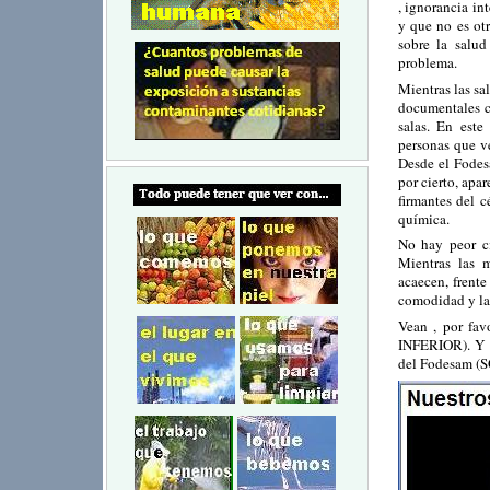
, ignorancia in
y que no es ot
sobre la salud
problema.
Mientras las sa
documentales c
salas. En est
personas que ve
Desde el Fodes
por cierto, apa
firmantes del 
química.
No hay peor ci
Mientras las m
acaecen, frente
comodidad y la 
Vean , por f
INFERIOR). Y ú
del Fodesam