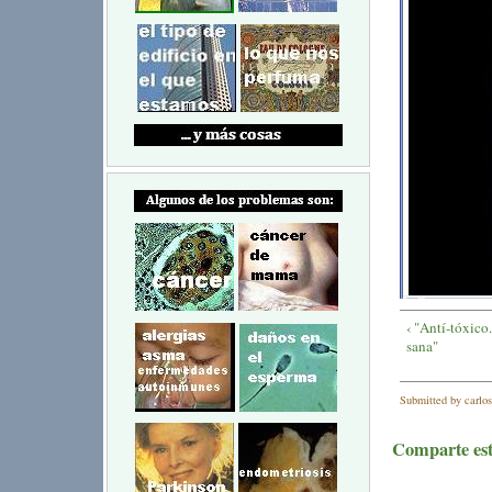
‹ "Antí-tóxico
sana"
Submitted by carlo
Comparte este