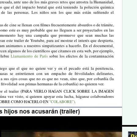
teresada, ante uno de los más graves retos que arrostra la Humanidad,
ro que el del impacto brutal que está teniendo la polución química
 de las personas. Los niños son los que más están sufriendo el
las de cine se llenan con filmes frecuentemente absurdos o de trámite,
omo este es muy probable que no lleguen a ser proyectados en las
e momento hay una campaña que promueve que sean muchas las
an este trailer de Youtube, para así mostrar el interés que despierta.
am animamos a nuestros simpatizantes a hacerlo. En el documental,
recen algunos de los científicos que citamos en esta web, por ejemplo,
célebre
Llamamiento de París
sobre los efectos de la contaminación
ego que el que no quiere ver y en el pecado está la penitencia.
asas se entretienen con un empacho de frivolidades delirantes,
 a sus ojos cosas que no es que no vean, sino que, por cobardía (la
frivolidad son primas hermanas de la cobardía) no quieren ver.
avor el trailer (PARA VERLO HAGAN CLICK SOBRE LA IMAGEN
na vez visto, si quieren apoyar esta lucha, háganse colaboradores
 (SOBRE COMO HACERLO EN
"COLABORE").