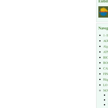
Entid
Naveg
1- 
AG
Alg
AT
BI
BO
CA
FI
Hág
LO
NO