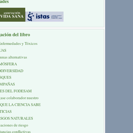
ades
ación del libro
Enfermedades y Tóxicos
UAS
unas alternativas
MÓSFERA
ODIVERSIDAD
SQUES
MPAÑAS
NES DEL FODESAM
ase colaborador nuestro
 QUE LA CIENCIA SABE
TICIAS
ESGOS NATURALES
uaciones de riesgo
tancias conflictivas