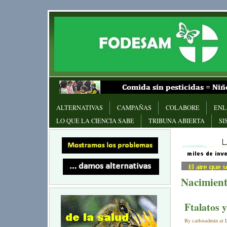
ALTERNATIVAS
CAMPAÑAS
COLABORE
ENL
LO QUE LA CIENCIA SABE
TRIBUNA ABIERTA
SI
Nacimient
Ftalatos 
By carlosadmin at L