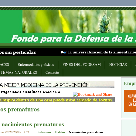
ACES
Enfermedades y tóxicos
FINES DEL FODESAM
NOTICIAS
STEMAS NATURALES
Contacto
Empr
os prematuros
y nacimientos prematuros
Embarazo
Ftalatos
Nacimientos prematuros
un, 07/27/2009 - 17:22