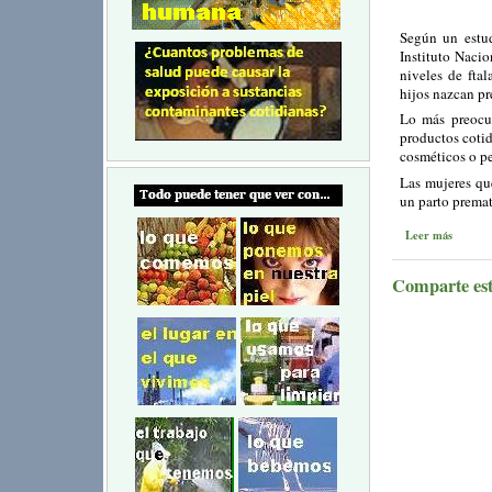
Según un estud
Instituto Naci
niveles de ftal
hijos nazcan p
Lo más preocup
productos cotid
cosméticos o p
Las mujeres qu
un parto premat
Leer más
Comparte este