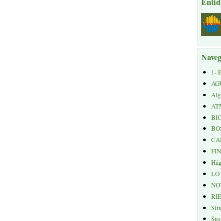
Entid
Naveg
1- 
AG
Alg
AT
BI
BO
CA
FI
Hág
LO
NO
RI
Sit
Sus