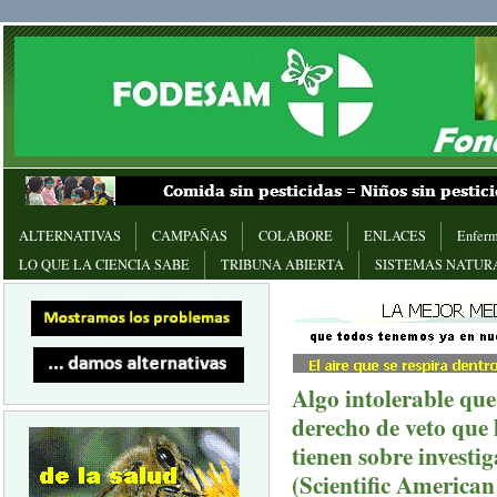
ALTERNATIVAS
CAMPAÑAS
COLABORE
ENLACES
Enferm
LO QUE LA CIENCIA SABE
TRIBUNA ABIERTA
SISTEMAS NATUR
Algo intolerable que
derecho de veto que
tienen sobre investi
(Scientific American