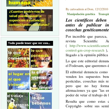
By carlosadmin at Dom, 12/12/2010 
Manipulación genética
Transgé
Los científicos deben
antes de publicar inv
cosechas genéticament
Por increíble que parezca,
revista Scientifi
(
http://www.scientificame
control-gm-crop-research
),
llegado a la opinión pública 
Lo que este editorial denun
el Fodesam, que queremos de
El editorial denuncia como
venden los supuestos ben
pesticidas, cosechas más re
pero que no hay forma
afirmaciones ya que "las e
poder de vetar el trabajo de
Resulta que como estas c
Copyright- sobre sus semi