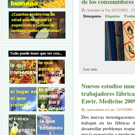
de los consumidores
By Anónimo at Vie, 03/12/2021 - 23
Detergentes
Etiquetas
Produc
Leer más
Nuevos estudios mue
trabajadores fábrica
Envir. Medicine 200
By carlosadmin at Lun, 12/14/2009 -
Dos nuevas investigaciones
trabajan en las fábricas
desarrollar problemas respi
por la exposición a producto