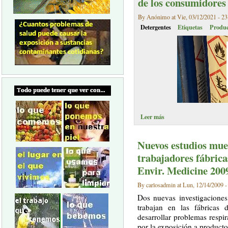
de los consumidores
By Anónimo at Vie, 03/12/2021 - 23
Detergentes
Etiquetas
Produc
Leer más
Nuevos estudios mue
trabajadores fábrica
Envir. Medicine 200
By carlosadmin at Lun, 12/14/2009 -
Dos nuevas investigaciones
trabajan en las fábricas
desarrollar problemas respi
por la exposición a producto