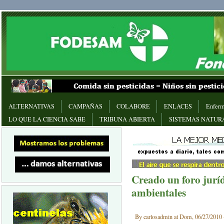
ALTERNATIVAS
CAMPAÑAS
COLABORE
ENLACES
Enferm
LO QUE LA CIENCIA SABE
TRIBUNA ABIERTA
SISTEMAS NATUR
Creado un foro juríd
ambientales
By carlosadmin at Dom, 06/27/2010 