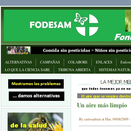
ALTERNATIVAS
CAMPAÑAS
COLABORE
ENLACES
Enferm
LO QUE LA CIENCIA SABE
TRIBUNA ABIERTA
SISTEMAS NATUR
Un aire más limpio
By carlosadmin at Mar, 09/08/2009 -