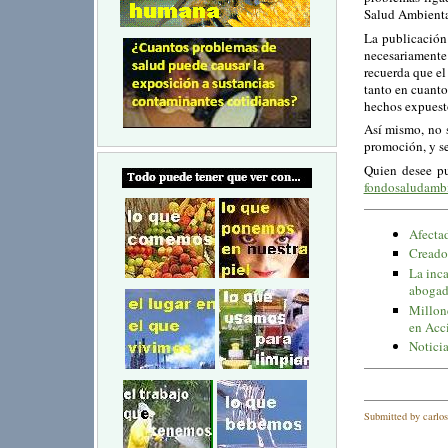
Salud Ambienta
La publicación 
necesariamente
recuerda que e
tanto en cuanto
hechos expuesto
Así mismo, no s
promoción, y se
Quien desee pu
fondosaludamb
Afecta
Creado 
La inc
abogad
Millon
en Acc
Noticia
Submitted by carlos