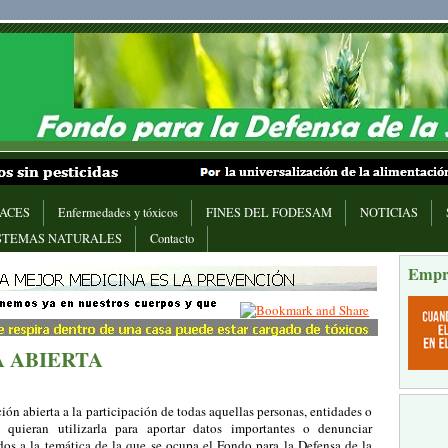
ACES
Enfermedades y tóxicos
FINES DEL FODESAM
NOTICIAS
STEMAS NATURALES
Contacto
Empr
 ABIERTA
ción abierta a la participación de todas aquellas personas, entidades o
 quieran utilizarla para aportar datos importantes o denunciar
dos a la temática de la que se ocupa el Fondo para la Defensa de la