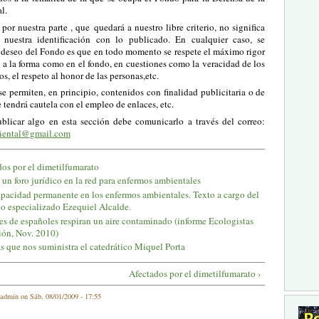
l.
por nuestra parte , que quedará a nuestro libre criterio, no significa
 nuestra identificación con lo publicado. En cualquier caso, se
l deseo del Fondo es que en todo momento se respete el máximo rigor
 a la forma como en el fondo, en cuestiones como la veracidad de los
s, el respeto al honor de las personas,etc.
e permiten, en principio, contenidos con finalidad publicitaria o de
 tendrá cautela con el empleo de enlaces, etc.
blicar algo en esta sección debe comunicarlo a través del correo:
iental@gmail.com
dos por el dimetilfumarato
un foro jurídico en la red para enfermos ambientales
apacidad permanente en los enfermos ambientales. Texto a cargo del
o especializado Ezequiel Alcalde.
es de españoles respiran un aire contaminado (informe Ecologistas
ión, Nov. 2010)
s que nos suministra el catedrático Miquel Porta
Afectados por el dimetilfumarato ›
admin on Sáb, 08/01/2009 - 17:55