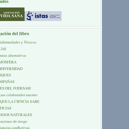
ades
ación del libro
Enfermedades y Tóxicos
UAS
unas alternativas
MÓSFERA
ODIVERSIDAD
SQUES
MPAÑAS
NES DEL FODESAM
ase colaborador nuestro
 QUE LA CIENCIA SABE
TICIAS
ESGOS NATURALES
uaciones de riesgo
tancias conflictivas