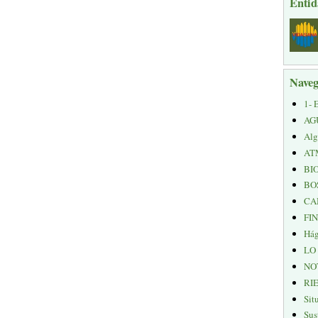
Entid
Naveg
1- 
AG
Alg
AT
BI
BO
CA
FI
Hág
LO
NO
RI
Sit
Sus