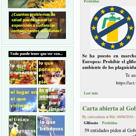
Pesticidas
Se ha puesto en marcha
Europea: Prohibir el glifo
ambiente de los plaguicida
Te an
https://a
Leer más
Carta abierta al Gob
By carlosadmin at Mié, 04/06/2016 -
Glifosato
Pesticidas
59 entidades piden al Gobi