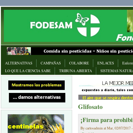
ALTERNATIVAS
CAMPAÑAS
COLABORE
ENLACES
Enferm
LO QUE LA CIENCIA SABE
TRIBUNA ABIERTA
SISTEMAS NATUR
Glifosato
¡Firma para prohibir
By carlosadmin at Mar, 02/07/2017 -