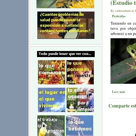
(Estudio 
By carlosadmin at J
Pesticidas
Teniendo en cu
tuvo por objet
arborea) a un p
Leer más
Comparte este