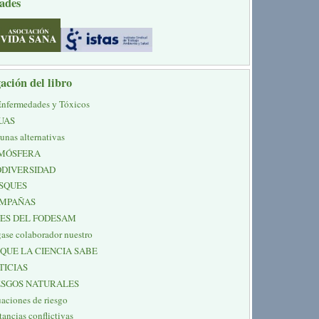
ades
ación del libro
Enfermedades y Tóxicos
UAS
unas alternativas
MÓSFERA
ODIVERSIDAD
SQUES
MPAÑAS
NES DEL FODESAM
ase colaborador nuestro
 QUE LA CIENCIA SABE
TICIAS
ESGOS NATURALES
uaciones de riesgo
tancias conflictivas