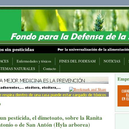
ACES
Enfermedades y tóxicos
FINES DEL FODESAM
NOTICIAS
STEMAS NATURALES
Contacto
Empr
o
un pesticida, el dimetoato, sobre la Ranita
tonio o de San Antón (Hyla arborea)