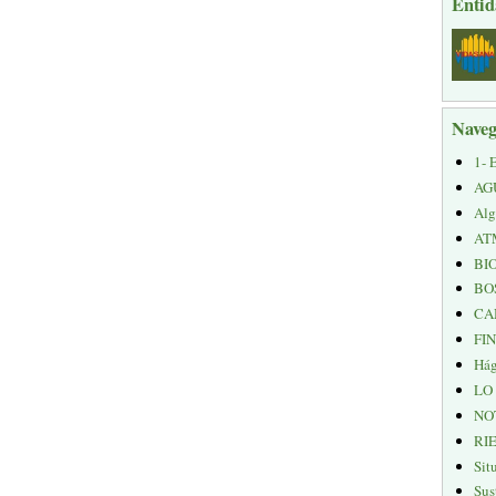
Entid
Naveg
1- 
AG
Alg
AT
BI
BO
CA
FI
Hág
LO
NO
RI
Sit
Sus