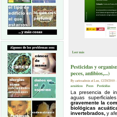
Leer más
Pesticidas y organis
peces, anfibios,...)
By carlosadmin at Lun, 12/20/2010 -
acuáticos
Peces
Pesticidas
La presencia de in
aguas superficia
gravemente la com
biológicas acuátic
invertebrados,
y afe