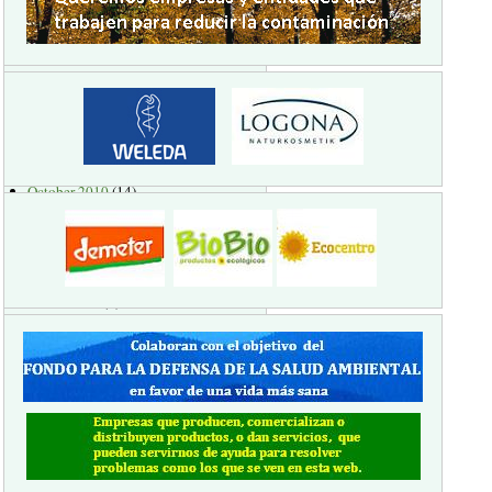
EN COMEDORES ESCOLARES
La "docena sucia"
Distribuir
Monthly archive
October 2010
(14)
November 2010
(13)
December 2010
(34)
January 2011
(10)
February 2011
(6)
March 2011
(4)
April 2011
(10)
May 2011
(3)
October 2011
(2)
November 2011
(1)
3
« primera
‹ anterior
1
2
4
5
6
7
8
siguiente ›
última »