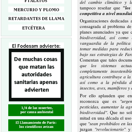
del cambio climático y l
"los
tampoco reseñar que
competitiva a nivel mundia
Organizaciones dedicadas 
consagrada al problema de 
planes anunciados ya que 
biodiversidad, así como
vanguardia de la polític
tomar medidas para reduci
bajo sus estrategias de Fa
Comentan que tales docum
que los sistemas actu
completamente insostenib
agricultura contribuye a la
así como a la pérdida de
insectos, aves, mamíferos y 
Por ello aplauden que en
reconozca que es
"urge
pesticidas, aumentar la agr
biodiversidad"
. Que no sol
mitad en una década el uso 
que
"sean prohibidos en la
juzgan
"revolucionario"
y 