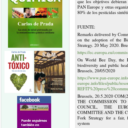
que los objetivos debiera
PAN Europe y otras organiz
80% de los pesticidas sinté
FUENTE:
Remarks delivered by Commi
on the adoption of the Bi
Strategy. 20 May 2020. Bru
https://ec.europa.eu/commi
On World Bee Day, the E
biodiversity and public hea
Brussels, 20/05/2020
https://www.pan-europe.info/
europe.info/files/public/
REFIT%20press%20communi
Brussels, 20.5.2020 CO
THE COMMISSION TO
COUNCIL, THE EU
COMMITTEE AND THE CO
Fork Strategy for a fair, 
system