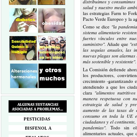
distribuimos y consumimos 
salud y nuestro medio ambi
las estrategias Farm to Fo
Pacto Verde Europeo y la ag
Como se dice
"la pandemia
sistema alimentario resiste
fuertes vínculos entre nu
suministro".
Añade que
"es
las sequías anuales, las i
nuevas plagas son alarmas 
más sostenible y resistente".
La Comisión defiende ahora
los productores, convirtie
crecimiento -garantizando e
atendiendo a que los ciu
clara
"alimentos nutritiv
manera respetuosa con nue
estrategia de salud y pre
aumento de las tasas de 
consumo en toda la UE es
ciudadanos y el continente,
pandemias".
Todo sin olv
alimentarios actuales, que