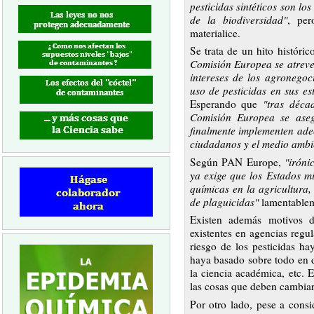
pesticidas sintéticos son lo
de la biodiversidad"
, per
materialice.
Se trata de un hito históri
Comisión Europea se atreve 
intereses de los agronegoc
uso de pesticidas en sus es
Esperando que
"tras déca
Comisión Europea se ase
finalmente implementen ade
ciudadanos y el medio ambie
Según PAN Europe,
"iróni
ya exige que los Estados m
químicas en la agricultura
de plaguicidas"
lamentablem
Existen además motivos d
existentes en agencias regul
riesgo de los pesticidas ha
haya basado sobre todo en d
la ciencia académica, etc.
las cosas que deben cambiar
Por otro lado, pese a cons