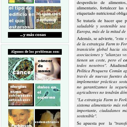
desperdicio de alimentos
alimentario, fortalecer la
etiquetado nutricional oblig
Se trataría de hacer que
saludable y sostenible sea
Europa, más de la mitad de 
Además, se advierte,
"esta 
de la estrategia Farm to F
transición global hacia si
asociaciones y "alianzas ve
c
tienen un coste, pero el
todos nosotros".
Añadien
Política Pesquera Común ap
través de nuevas fuentes d
implementar prácticas sost
no garantizamos la seguri
agricultores no tendrán dón
"La estrategia Farm to For
sistema alimentario más ro
importante, ciudadanos m
sostenible".
Se apuesta por la
"trans