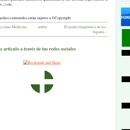
,..), etc.
uchos contenidos están sujetos a ©Copyright
za como Medicina
arriba
El poder terapéutico de los
lugares ›
 artículo a través de tus redes sociales