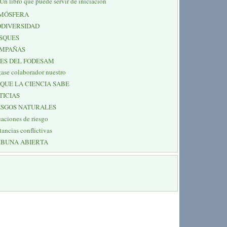
Un libro que puede servir de iniciación
MÓSFERA
ODIVERSIDAD
SQUES
MPAÑAS
NES DEL FODESAM
ase colaborador nuestro
 QUE LA CIENCIA SABE
TICIAS
ESGOS NATURALES
uaciones de riesgo
tancias conflictivas
IBUNA ABIERTA