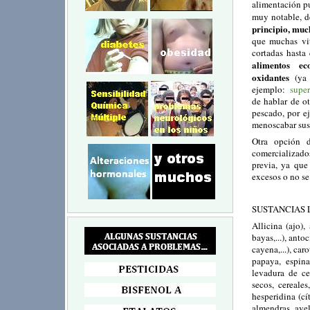
alimentación p
muy notable, de
principio, muc
que muchas vit
cortadas hasta
alimentos ec
oxidantes
(ya
ejemplo:
super
de hablar de o
pescado, por e
menoscabar sus 
Otra opción d
comercializado
previa, ya que
excesos o no se
SUSTANCIAS 
Allicina (ajo),
bayas,...), anto
cayena,...), car
papaya, espinac
levadura de ce
secos, cereales
hesperidina (cí
almendras, avel