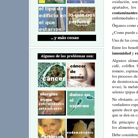
oxidación, so
apartados, los
contaminantes
enfermedades car
Órganos como el
¿Como puede co
Una de las cosa
Entre los benef
inmunidad
r
y
Algunos alimen
café, coliflor,
romero, espinac
los procesos de
de desintoxicac
uvas), la melat
selenio (pipas de
No obstante, c
verdaderos espe
quiere decir qu
que se den en c
En principio p
los alimentos q
Debe considerar