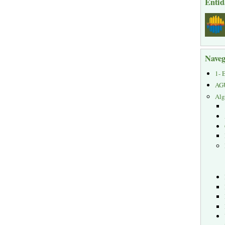
Entid
Naveg
1- 
AG
Alg