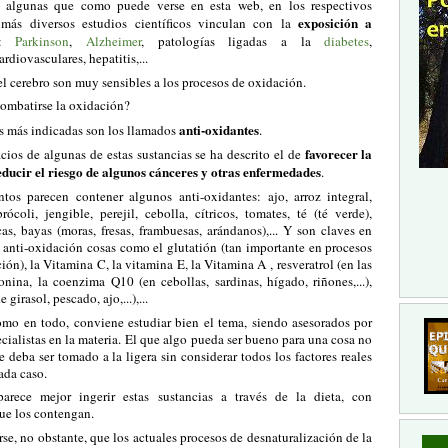
n algunas que como puede verse en esta web, en los respectivos
exposición a
 más diversos estudios científicos vinculan con la
:
Parkinson
,
Alzheimer
, patologías ligadas a la
diabetes
,
diovasculares, hepatitis,...
 cerebro son muy sensibles a los procesos de oxidación.
mbatirse la oxidación?
anti-oxidantes
s más indicadas son los llamados
.
favorecer la
icios de algunas de estas sustancias se ha descrito el de
educir el riesgo de algunos cánceres y otras enfermedades
.
tos parecen contener algunos anti-oxidantes: ajo, arroz integral,
 brócoli, jengible, perejil, cebolla, cítricos, tomates, té (té verde),
as, bayas (moras, fresas, frambuesas, arándanos),... Y son claves en
 anti-oxidación cosas como el glutatión (tan importante en procesos
ión), la Vitamina C, la vitamina E, la Vitamina A , resveratrol (en las
onina, la coenzima Q10 (en cebollas, sardinas, hígado, riñones,...),
 girasol, pescado, ajo,...),...
omo en todo, conviene estudiar bien el tema, siendo asesorados por
cialistas en la materia. El que algo pueda ser bueno para una cosa no
e deba ser tomado a la ligera sin considerar todos los factores reales
ada caso.
arece mejor ingerir estas sustancias a través de la dieta, con
ue los contengan.
se, no obstante, que los actuales procesos de desnaturalización de la