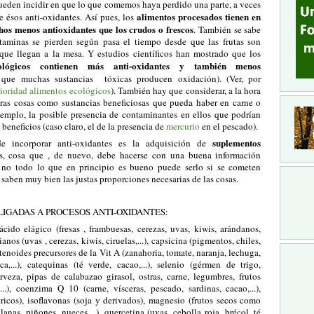
ueden incidir en que lo que comemos haya perdido una parte, a veces
alimentos procesados tienen en
 ésos anti-oxidantes. Así pues, los
hos menos antioxidantes que los crudos o frescos
. También se sabe
aminas se pierden según pasa el tiempo desde que las frutas son
 que llegan a la mesa. Y estudios científicos han mostrado que los
ológicos contienen más anti-oxidantes y también menos
 que muchas sustancias tóxicas producen oxidación). (Ver, por
ioridad alimentos ecológicos
). También hay que considerar, a la hora
tras cosas como sustancias beneficiosas que pueda haber en carne o
jemplo, la posible presencia de contaminantes en ellos que podrían
beneficios (caso claro, el de la presencia de
mercurio
en el pescado).
suplementos
e incorporar anti-oxidantes es la adquisición de
s, cosa que , de nuevo, debe hacerse con una buena información
 no todo lo que en principio es bueno puede serlo si se cometen
 saben muy bien las justas proporciones necesarias de las cosas.
LIGADAS A PROCESOS ANTI-OXIDANTES:
 ácido elágico (fresas , frambuesas, cerezas, uvas, kiwis, arándanos,
cianos (uvas , cerezas, kiwis, ciruelas,...), capsicina (pigmentos, chiles,
otenoides precursores de la Vit A (zanahoria, tomate, naranja, lechuga,
a,...), catequinas (té verde, cacao,...), selenio (gérmen de trigo,
rveza, pipas de calabazao girasol, ostras, carne, legumbres, frutos
,...), coenzima Q 10 (carne, vísceras, pescado, sardinas, cacao,...),
tricos), isoflavonas (soja y derivados), magnesio (frutos secos como
lanas, piñones, nueces,...), quercetina (uvas, cebolla roja, brécol, té