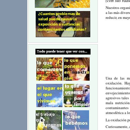
(con sus radic
Nuestros organ
a las más diver
reducir, en may
Una de las ma
oxidación. Ha
funcionamien
envejecimient
agresivos tales
mala nutrición
contaminantes 
atmosférica a l
La oxidación 
Curiosamente, 