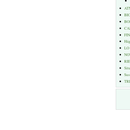
AT
BI
BO
CA
FI
Hág
LO
NO
RI
Sit
Sus
TR