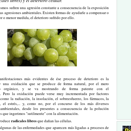
ales libres) y el deterioro celular.
ismos sufren una agresión constante a consecuencia de la exposición
sas agresiones ambientales. Existen formas de ayudarle a compensar o
or o menor medida, el deterioro sufrido por ello.
nifestaciones más evidentes de ése proceso de deterioro es la
y una oxidación que se produce de forma natural, por el mero
to orgánico, y se va mostrando de forma patente con el
o. Pero la oxidación puede verse muy incrementada por factores
 como la radiación, la insolación, el sobreesfuerzo, los fármacos, la
, el estrés,... y, como no, por el concurso de los más diversos
ambientales, desde los presentes a consecuencia de la polución
os que ingerimos "sutilmente" con la alimentación.
radicales libres
produce
que dañan las células.
algunas de las enfermedades que aparecen más ligadas a procesos de