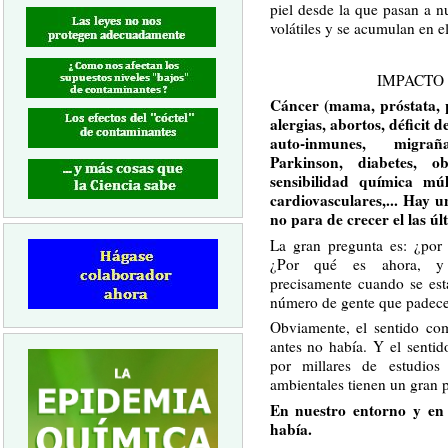
piel desde la que pasan a 
volátiles y se acumulan en e
IMPACTO
Cáncer (mama, próstata, pá
alergias, abortos, déficit
auto-inmunes, migraña
Parkinson, diabetes, o
sensibilidad química múl
cardiovasculares,... Hay 
no para de crecer el las ú
La gran pregunta es: ¿por 
¿Por qué es ahora, y
precisamente cuando se est
número de gente que padece 
Obviamente, el sentido co
antes no había. Y el senti
por millares de estudios
ambientales tienen un gran 
En nuestro entorno y en
había.