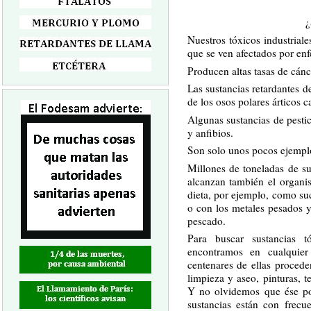
¿
Nuestros tóxicos industriale
que se ven afectados por en
Producen altas tasas de cánce
Las sustancias retardantes d
de los osos polares árticos 
Algunas sustancias de pesti
y anfibios.
Son solo unos pocos ejemplo
Millones de toneladas de su
alcanzan también el organi
dieta, por ejemplo, como su
o con los metales pesados 
pescado.
Para buscar sustancias t
encontramos en cualquie
centenares de ellas procede
limpieza y aseo, pinturas, t
Y no olvidemos que ése po
sustancias están con frec