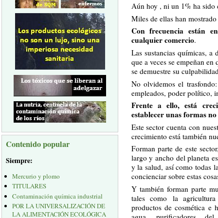
Aún hoy , ni un 1% ha sido
Miles de ellas han mostrado 
Con frecuencia están e
cualquier comercio
.
Las sustancias químicas, a 
que a veces se empeñan en q
se demuestre su culpabilidad
No olvidemos el trasfondo
empleados, poder político, i
Frente a ello, está cre
establecer unas formas no
Este sector cuenta con nues
crecimiento está también nues
Contenido popular
Forman parte de este sector,
largo y ancho del planeta es
Siempre:
y la salud, así como todas 
concienciar sobre estas cosa
Mercurio y plomo
TITULARES
Y también forman parte mu
Contaminación química industrial
tales como la agricultura
POR LA UNIVERSALIZACIÓN DE
productos de cosmética e h
LA ALIMENTACIÓN ECOLÓGICA
agua, purificadores del 