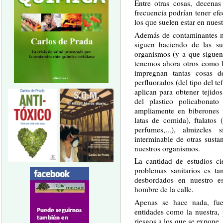
Entre otras cosas, decenas
frecuencia podrían tener efe
los que suelen estar en nues
Además de contaminantes 
siguen haciendo de las su
organismos (y a que siguen
tenemos ahora otros como l
impregnan tantas cosas d
perfluorados (del tipo del te
aplican para obtener tejido
del plastico policabonat
ampliamente en biberones i
latas de comida), ftalatos
perfumes,...), almizcles s
interminable de otras sust
nuestros organismos.
La cantidad de estudios ci
problemas sanitarios es 
desbordados en nuestro es
hombre de la calle.
Apenas se hace nada, fu
entidades como la nuestra, 
riesgos a los que se expone.