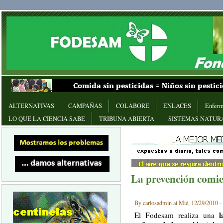
ALTERNATIVAS
CAMPAÑAS
COLABORE
ENLACES
Enferm
LO QUE LA CIENCIA SABE
TRIBUNA ABIERTA
SISTEMAS NATUR
La prevención comi
By carlosadmin at Mié, 12/29/2010 -
l
El F
odesam realiza una