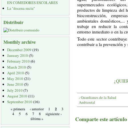
EN COMEDORES ESCOLARES
supermercados ecológicos,
La "docena sucia"
productos de limpieza del 
bioconstrucción, empres
ambientales domésticos,...
Distribuir
trabaje en reducir la con
entorno inmediato o en la c
Todo este sector contribuye
Monthly archive
contribuir a la prevención y 
December 2009
(19)
January 2010
(5)
February 2010
(6)
March 2010
(5)
April 2010
(5)
May 2010
(21)
¿QUIE
June 2010
(5)
July 2010
(7)
August 2010
(11)
‹ Guardianes de la Salud
September 2010
(16)
Ambiental
2
« primera
‹ anterior
1
3
4
5
6
7
8
siguiente ›
Comparte este artículo a
última »