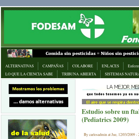
ALTERNATIVAS
CAMPAÑAS
COLABORE
ENLACES
Enferm
LO QUE LA CIENCIA SABE
TRIBUNA ABIERTA
SISTEMAS NATUR
Estudio sobre un ft
(Pediatrics 2009)
By carlosadmin at Jue, 12/03/2009 - 