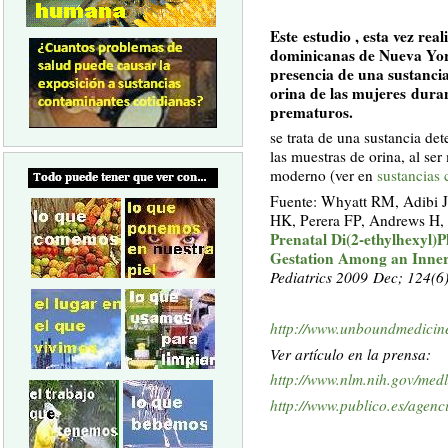
Este estudio , esta vez re
dominicanas de Nueva York
presencia de una sustancia, 
orina de las mujeres duran
prematuros.
se trata de una sustancia de
las muestras de orina, al s
moderno (ver en
sustancias 
Fuente: Whyatt RM, Adibi 
HK, Perera FP, Andrews H,
Prenatal Di(2-ethylhexyl)
Gestation Among an Inner-
Pediatrics 2009 Dec; 124(6
http://www.unboundmedicin
Ver artículo en la prensa:
http://www.nlm.nih.gov/medl
http://www.publico.es/agenc