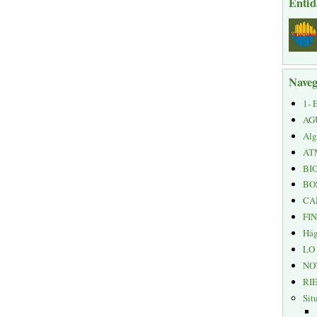
Entid
Naveg
1- 
AG
Alg
AT
BI
BO
CA
FI
Hág
LO
NO
RI
Sit