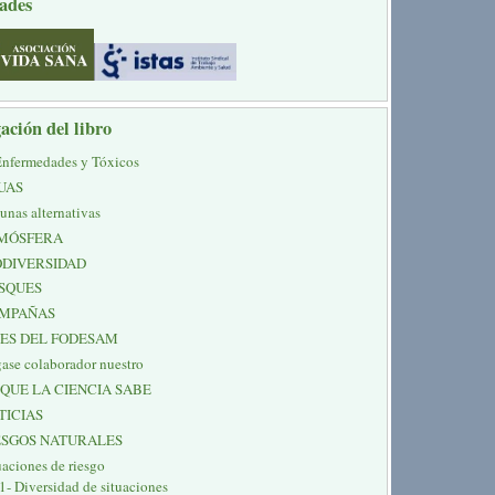
ades
ación del libro
Enfermedades y Tóxicos
UAS
unas alternativas
MÓSFERA
ODIVERSIDAD
SQUES
MPAÑAS
NES DEL FODESAM
ase colaborador nuestro
 QUE LA CIENCIA SABE
TICIAS
ESGOS NATURALES
uaciones de riesgo
1- Diversidad de situaciones